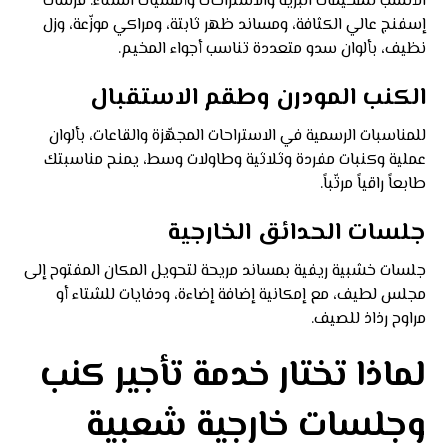
الأنسب للمخيمات البرية والاستراحات وأمسيات الشتاء. فرشات
إسفنج عالي الكثافة، ومساند ظهر ثابتة، ومراكي موزّعة، وزل
نظيف، بألوان سدو متعددة تناسب أجواء المخيم.
الكنب المودرن وطقم الاستقبال
للمناسبات الرسمية في الاستراحات المجهّزة والقاعات، بألوان
عملية وكنبات مفردة وثلاثية وطاولات وسط، يمنح مناسبتك
طابعاً راقياً مرتّباً.
جلسات الحدائق الخارجية
جلسات خشبية ريفية بمساند مريحة لتحويل المكان المفتوح إلى
مجلس لطيف، مع إمكانية إضافة إضاءة، ودفايات للشتاء أو
مراوح رذاذ للصيف.
لماذا تختار خدمة تأجير كنب
وجلسات خارجية شعبية