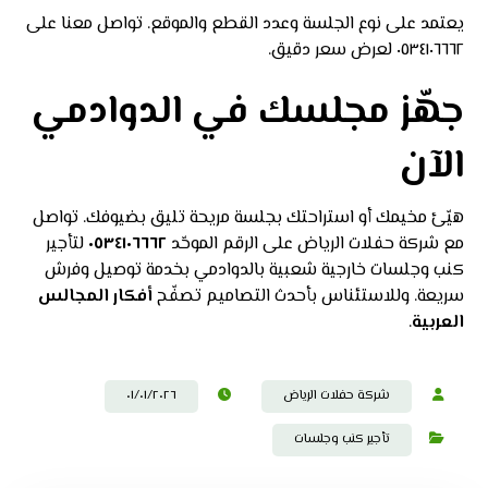
يعتمد على نوع الجلسة وعدد القطع والموقع. تواصل معنا على
٠٥٣٤١٠٦٦٦٢ لعرض سعر دقيق.
جهّز مجلسك في الدوادمي
الآن
هيّئ مخيمك أو استراحتك بجلسة مريحة تليق بضيوفك. تواصل
مع شركة حفلات الرياض على الرقم الموحّد
٠٥٣٤١٠٦٦٦٢
لتأجير
كنب وجلسات خارجية شعبية بالدوادمي بخدمة توصيل وفرش
سريعة. وللاستئناس بأحدث التصاميم تصفّح
أفكار المجالس
العربية
.
شركة حفلات الرياض
٠١/٠١/٢٠٢٦
تأجير كنب وجلسات