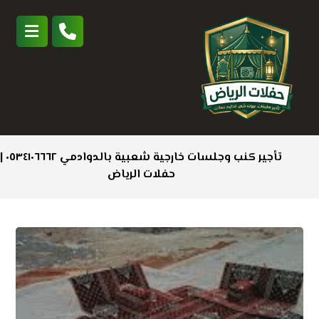
تأجير كنب وجلسات خارجية شعبية بالدوادمي ٠٥٣٤١٠٦٦٦٢ |
حفلات الرياض