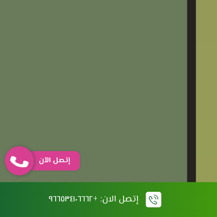
إتصل الآن
واتساب
إتصل الان: +٩٦٦٥٣٤١٠٦٦٦٢